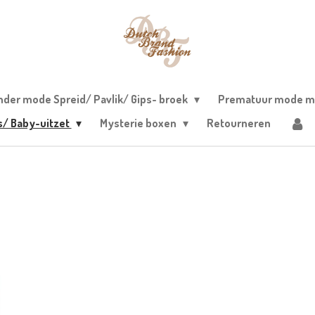
nder mode Spreid/ Pavlik/ Gips- broek
Prematuur mode m
s/ Baby-uitzet
Mysterie boxen
Retourneren