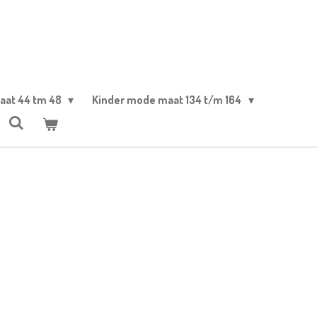
aat 44 tm 48
Kinder mode maat 134 t/m 164