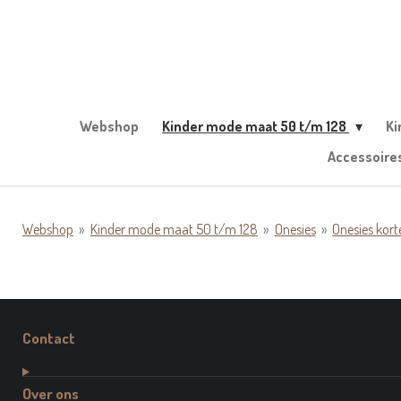
Ga
direct
naar
de
hoofdinhoud
Webshop
Kinder mode maat 50 t/m 128
Ki
Accessoire
Webshop
»
Kinder mode maat 50 t/m 128
»
Onesies
»
Onesies kor
Contact
Over ons