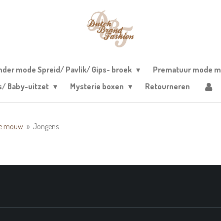
nder mode Spreid/ Pavlik/ Gips- broek
Prematuur mode m
s/ Baby-uitzet
Mysterie boxen
Retourneren
te mouw
»
Jongens