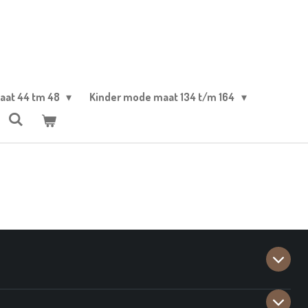
aat 44 tm 48
Kinder mode maat 134 t/m 164