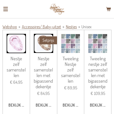
Ga
direct
naar
de
Webshop
»
Accessoires/ Baby-uitzet
»
Nestjes
»
Unisex
hoofdinhoud
Setprijs
Nestje
Nestje
Tweeling
Tweeling
zelf
zelf
Nestje
nestje zelf
samenstel
samenstel
zelf
samenstel
len
len met
samenstel
len met
bijpassend
len
bijpassend
€ 64,95
dekentje
dekentje
€ 89,95
€ 84,95
€ 109,95
BEKIJK DETAILS
BEKIJK DETAILS
BEKIJK DETAILS
BEKIJK DETAI