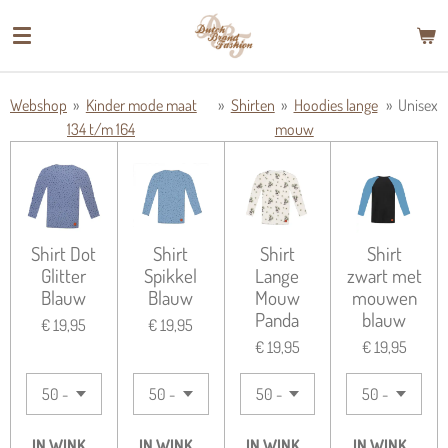
Ga
direct
naar
de
Webshop
»
Kinder mode maat
»
Shirten
»
Hoodies lange
»
Unisex
hoofdinhoud
134 t/m 164
mouw
Shirt Dot
Shirt
Shirt
Shirt
Glitter
Spikkel
Lange
zwart met
Blauw
Blauw
Mouw
mouwen
Panda
blauw
€ 19,95
€ 19,95
€ 19,95
€ 19,95
IN WINKELWAGEN
IN WINKELWAGEN
IN WINKELWAGEN
IN WINKELWA