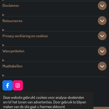
Disclaimer
Retourneren
Privacy verklaring en cookies
Wassymbolen
Maattabellen
F
I
A
N
© 2021 - 2026 Dutch Brand Fashion
C
S
Deze website gebruikt cookies voor analyse-doeleinden
Powered by
JouwWeb
E
T
en/of het tonen van advertenties. Door gebruik te blijven
B
A
maken van de site gaat u hiermee akkoord.