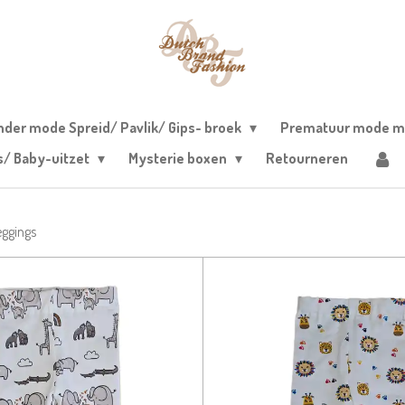
nder mode Spreid/ Pavlik/ Gips- broek
Prematuur mode m
s/ Baby-uitzet
Mysterie boxen
Retourneren
eggings