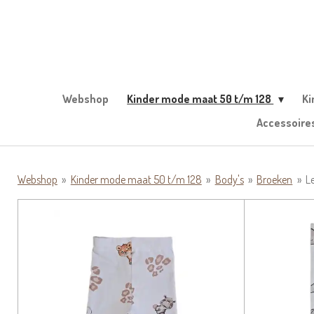
Ga
direct
naar
de
hoofdinhoud
Webshop
Kinder mode maat 50 t/m 128
Ki
Accessoire
Webshop
»
Kinder mode maat 50 t/m 128
»
Body's
»
Broeken
»
L