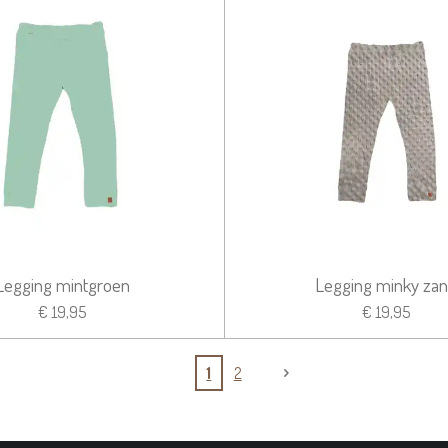
Legging mintgroen
Legging minky za
€ 19,95
€ 19,95
1
2