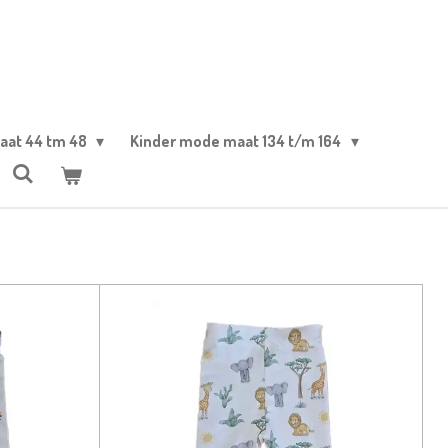
aat 44 tm 48
Kinder mode maat 134 t/m 164