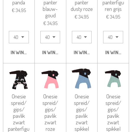
panda
panter
panter
panterfigu
blauw-
dusty roze
ren grijs
€ 34,95
goud
€ 34,95
€ 34,95
€ 34,95
IN WINKELWAGEN
IN WINKELWAGEN
IN WINKELWAGEN
IN WINKELW
Onesie
Onesie
Onesie
Onesie
spreid/
spreid/
spreid/
spreid/
gips/
gips/
gips/
gips/
pavlik
pavlik
pavlik
pavlik
zwart
zwart
zwart
zwart
panterfigu
roze
spikkel
spikkel