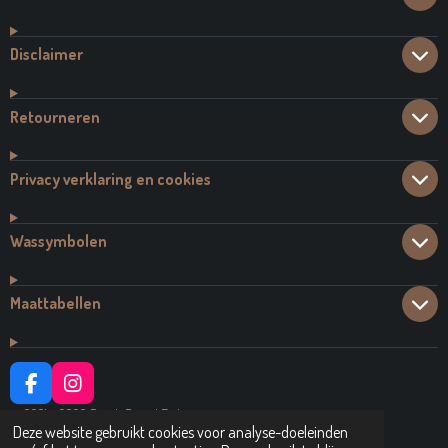
Disclaimer
Retourneren
Privacy verklaring en cookies
Wassymbolen
Maattabellen
F
I
A
N
© 2021 - 2026 Dutch Brand Fashion
C
S
Deze website gebruikt cookies voor analyse-doeleinden
Powered by
JouwWeb
E
T