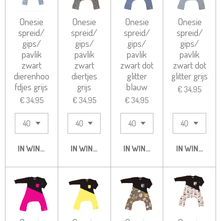
Onesie
Onesie
Onesie
Onesie
spreid/
spreid/
spreid/
spreid/
gips/
gips/
gips/
gips/
pavlik
pavlik
pavlik
pavlik
zwart
zwart
zwart dot
zwart dot
dierenhoo
diertjes
glitter
glitter grijs
fdjes grijs
grijs
blauw
€ 34,95
€ 34,95
€ 34,95
€ 34,95
IN WINKELWAGEN
IN WINKELWAGEN
IN WINKELWAGEN
IN WINKELW