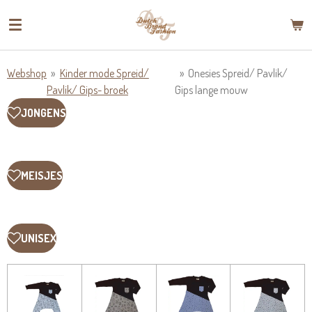
Ga
direct
naar
de
Webshop
»
Kinder mode Spreid/
»
Onesies Spreid/ Pavlik/
hoofdinhoud
Pavlik/ Gips- broek
Gips lange mouw
JONGENS
MEISJES
UNISEX