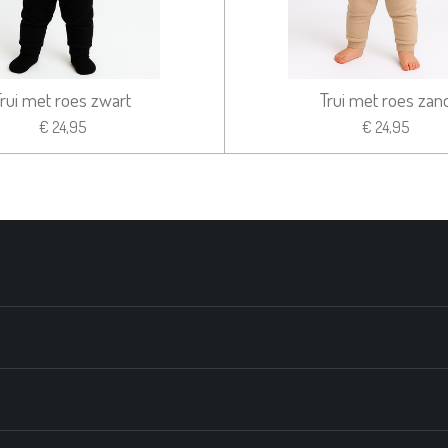
Trui met roes zwart
Trui met roes zan
€ 24,95
€ 24,95