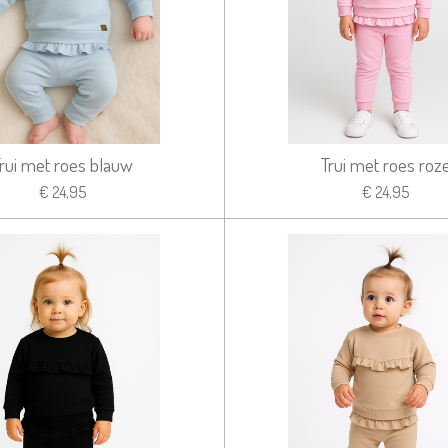
rui met roes blauw
Trui met roes roz
€ 24,95
€ 24,95