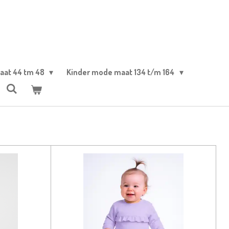
aat 44 tm 48
Kinder mode maat 134 t/m 164