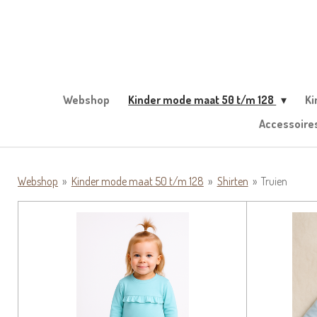
Ga
direct
naar
de
hoofdinhoud
Webshop
Kinder mode maat 50 t/m 128
Ki
Accessoire
Webshop
»
Kinder mode maat 50 t/m 128
»
Shirten
»
Truien