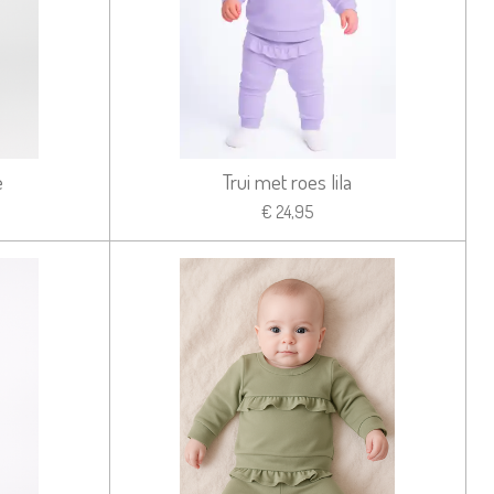
e
Trui met roes lila
€ 24,95