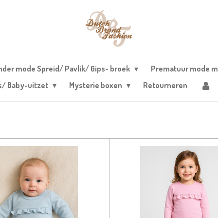
nder mode Spreid/ Pavlik/ Gips- broek
Prematuur mode m
s/ Baby-uitzet
Mysterie boxen
Retourneren