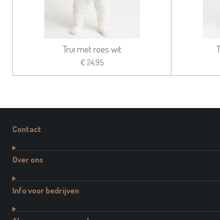
Trui met roes wit
€ 24,95
Contact
Over ons
Info voor bedrijven