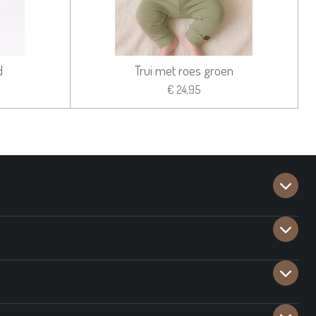
d
Trui met roes groen
€ 24,95