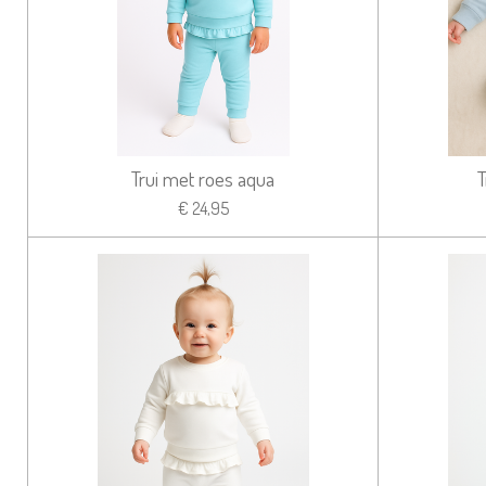
Trui met roes aqua
T
€ 24,95