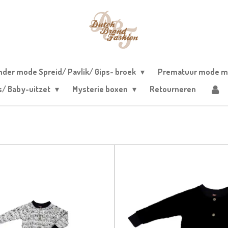
nder mode Spreid/ Pavlik/ Gips- broek
Prematuur mode m
s/ Baby-uitzet
Mysterie boxen
Retourneren