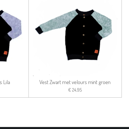
 Lila
Vest Zwart met velours mint groen
€ 24,95