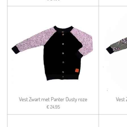
Vest Zwart met Panter Dusty roze
Vest 
€ 24,95