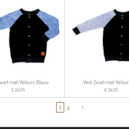
Zwart met Velours Blauw
Vest Zwart met Velours
€ 24,95
€ 24,95
1
2