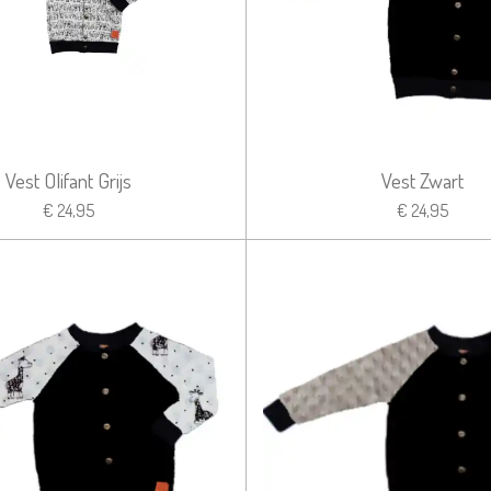
Vest Olifant Grijs
Vest Zwart
€ 24,95
€ 24,95