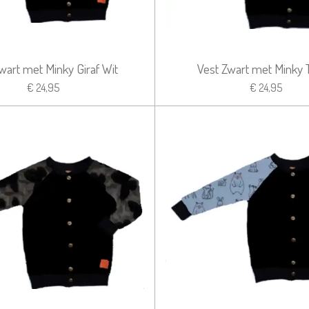
wart met Minky Giraf Wit
Vest Zwart met Minky 
€ 24,95
€ 24,95