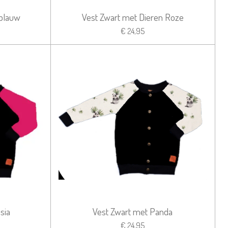
 blauw
Vest Zwart met Dieren Roze
€ 24,95
sia
Vest Zwart met Panda
€ 24,95