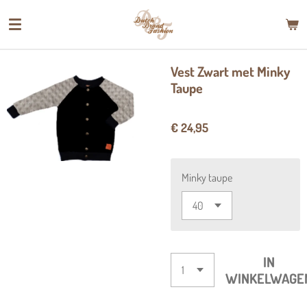
Ga
direct
naar
de
Vest Zwart met Minky
hoofdinhoud
Taupe
€ 24,95
Minky taupe
IN
WINKELWAGE