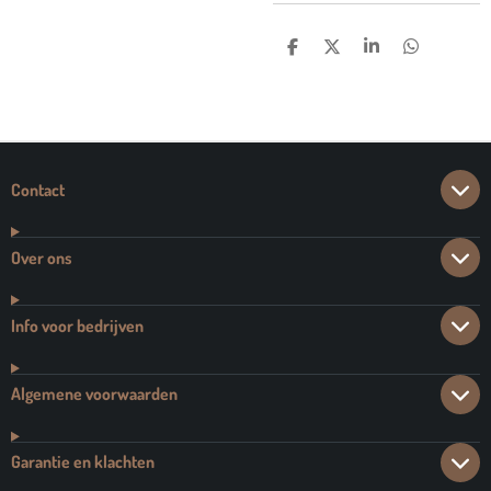
D
D
S
D
E
E
H
E
L
E
A
L
E
L
R
E
N
E
N
Contact
Over ons
Info voor bedrijven
Algemene voorwaarden
Garantie en klachten