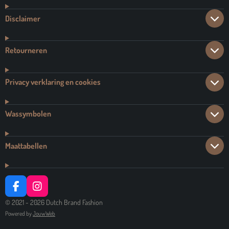
Disclaimer
Retourneren
Privacy verklaring en cookies
Wassymbolen
Maattabellen
F
I
A
N
© 2021 - 2026 Dutch Brand Fashion
C
S
Powered by
JouwWeb
E
T
B
A