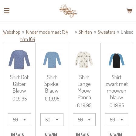
Ga
direct
naar
de
Webshop
»
Kinder mode maat 134
»
Shirten
»
Sweaters
»
Unisex
hoofdinhoud
t/m 164
Shirt Dot
Shirt
Shirt
Shirt
Glitter
Spikkel
Lange
zwart met
Blauw
Blauw
Mouw
mouwen
Panda
blauw
€ 19,95
€ 19,95
€ 19,95
€ 19,95
IN WINKELWAGEN
IN WINKELWAGEN
IN WINKELWAGEN
IN WINKELW