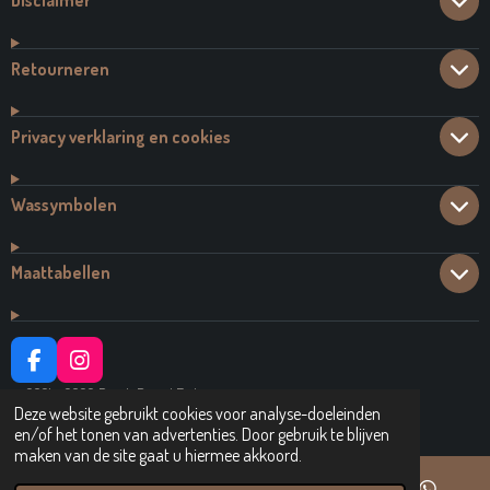
Disclaimer
Retourneren
Privacy verklaring en cookies
Wassymbolen
Maattabellen
F
I
A
N
© 2021 - 2026 Dutch Brand Fashion
C
S
Deze website gebruikt cookies voor analyse-doeleinden
Powered by
JouwWeb
E
T
en/of het tonen van advertenties. Door gebruik te blijven
B
A
maken van de site gaat u hiermee akkoord.
O
G