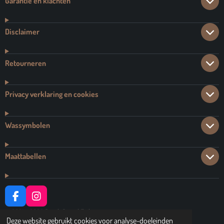
Garantie en klachten
Disclaimer
Retourneren
Privacy verklaring en cookies
Wassymbolen
Maattabellen
F
I
A
N
© 2021 - 2026 Dutch Brand Fashion
C
S
Deze website gebruikt cookies voor analyse-doeleinden
Powered by
JouwWeb