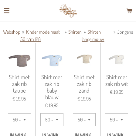
Ga
direct
naar
de
Webshop
»
Kinder mode maat
»
Shirten
»
Shirten
»
Jongens
hoofdinhoud
50 t/m 128
lange mouw
Shirt met
Shirt met
Shirt met
Shirt met
zak rib
zak rib
zak rib
zak rib wit
taupe
baby
zand
€ 19,95
blauw
€ 19,95
€ 19,95
€ 19,95
IN WINKELWAGEN
IN WINKELWAGEN
IN WINKELWAGEN
IN WINKELWA