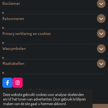
Disclaimer
Retourneren
Privacy verklaring en cookies
Wassymbolen
Maattabellen
F
I
A
N
© 2021 - 2026 Dutch Brand Fashion
C
S
Deze website gebruikt cookies voor analyse-doeleinden
Powered by
JouwWeb
E
T
en/of het tonen van advertenties. Door gebruik te blijven
B
A
maken van de site gaat u hiermee akkoord.
O
G