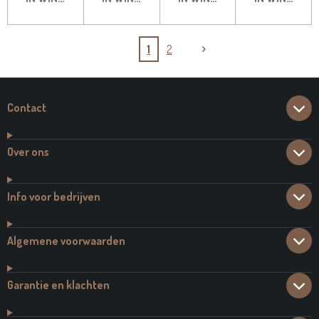
1
2
Contact
Over ons
Info voor bedrijven
Algemene voorwaarden
Garantie en klachten