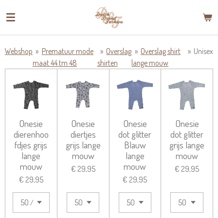
Ga
direct
naar
de
Webshop
»
Prematuur mode
»
Overslag
»
Overslag shirt
»
Unisex
hoofdinhoud
maat 44 tm 48
shirten
lange mouw
Onesie
Onesie
Onesie
Onesie
dierenhoo
diertjes
dot glitter
dot glitter
fdjes grijs
grijs lange
Blauw
grijs lange
lange
mouw
lange
mouw
mouw
mouw
€ 29,95
€ 29,95
€ 29,95
€ 29,95