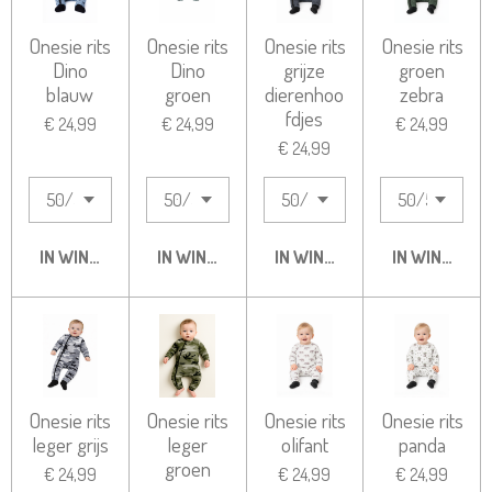
Onesie rits
Onesie rits
Onesie rits
Onesie rits
Dino
Dino
grijze
groen
blauw
groen
dierenhoo
zebra
fdjes
€ 24,99
€ 24,99
€ 24,99
€ 24,99
IN WINKELWAGEN
IN WINKELWAGEN
IN WINKELWAGEN
IN WINKELW
Onesie rits
Onesie rits
Onesie rits
Onesie rits
leger grijs
leger
olifant
panda
groen
€ 24,99
€ 24,99
€ 24,99