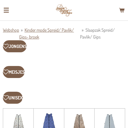
Ga
direct
naar
de
Webshop
»
Kinder mode Spreid/ Pavlik/
»
Slaapzak Spreid/
hoofdinhoud
Gips- broek
Pavlik/ Gips
JONGENS
MEISJES
UNISEX