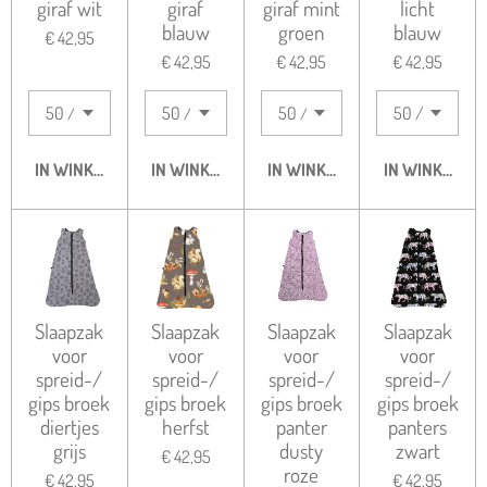
giraf wit
giraf
giraf mint
licht
blauw
groen
blauw
€ 42,95
€ 42,95
€ 42,95
€ 42,95
IN WINKELWAGEN
IN WINKELWAGEN
IN WINKELWAGEN
IN WINKELWA
Slaapzak
Slaapzak
Slaapzak
Slaapzak
voor
voor
voor
voor
spreid-/
spreid-/
spreid-/
spreid-/
gips broek
gips broek
gips broek
gips broek
diertjes
herfst
panter
panters
grijs
dusty
zwart
€ 42,95
roze
€ 42,95
€ 42,95