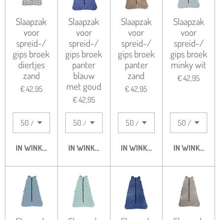
Slaapzak
Slaapzak
Slaapzak
Slaapzak
voor
voor
voor
voor
spreid-/
spreid-/
spreid-/
spreid-/
gips broek
gips broek
gips broek
gips broek
diertjes
panter
panter
minky wit
zand
blauw
zand
€ 42,95
met goud
€ 42,95
€ 42,95
€ 42,95
IN WINKELWAGEN
IN WINKELWAGEN
IN WINKELWAGEN
IN WINKELWA