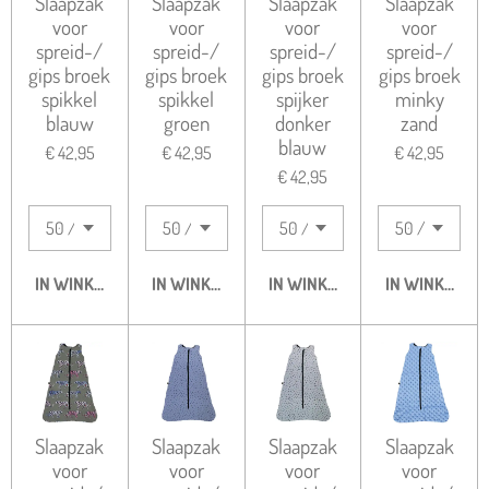
Slaapzak
Slaapzak
Slaapzak
Slaapzak
voor
voor
voor
voor
spreid-/
spreid-/
spreid-/
spreid-/
gips broek
gips broek
gips broek
gips broek
spikkel
spikkel
spijker
minky
blauw
groen
donker
zand
blauw
€ 42,95
€ 42,95
€ 42,95
€ 42,95
IN WINKELWAGEN
IN WINKELWAGEN
IN WINKELWAGEN
IN WINKELWA
Slaapzak
Slaapzak
Slaapzak
Slaapzak
voor
voor
voor
voor