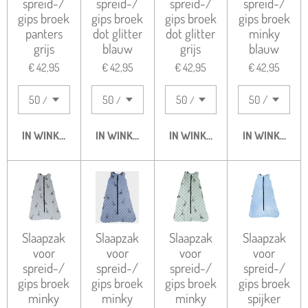
spreid-/
spreid-/
spreid-/
spreid-/
gips broek
gips broek
gips broek
gips broek
panters
dot glitter
dot glitter
minky
grijs
blauw
grijs
blauw
€ 42,95
€ 42,95
€ 42,95
€ 42,95
IN WINKELWAGEN
IN WINKELWAGEN
IN WINKELWAGEN
IN WINKELWA
Slaapzak
Slaapzak
Slaapzak
Slaapzak
voor
voor
voor
voor
spreid-/
spreid-/
spreid-/
spreid-/
gips broek
gips broek
gips broek
gips broek
minky
minky
minky
spijker