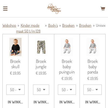
Ga
direct
naar
de
Webshop
»
Kinder mode
»
Body's
»
Broeken
»
Broeken
»
Unisex
hoofdinhoud
maat 50 t/m 128
Broek
Broek
Broek
Broek
skull
jungle
baby
baby
puinguin
panda
€ 19,95
€ 19,95
€ 19,95
€ 19,95
IN WINKELWAGEN
IN WINKELWAGEN
IN WINKELWAGEN
IN WINKELWA