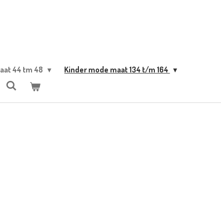
aat 44 tm 48
Kinder mode maat 134 t/m 164