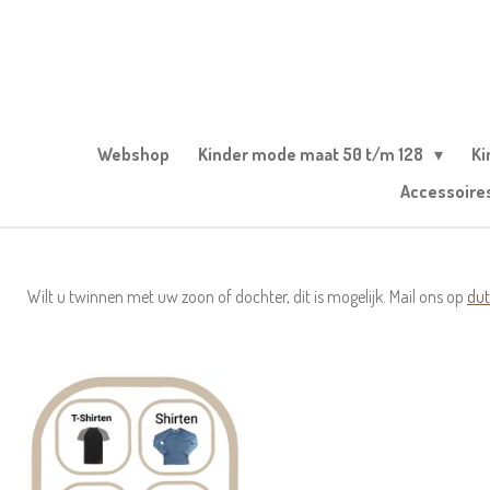
Ga
direct
naar
de
hoofdinhoud
Webshop
Kinder mode maat 50 t/m 128
Ki
Accessoire
Wilt u twinnen met uw zoon of dochter, dit is mogelijk. Mail ons op
du