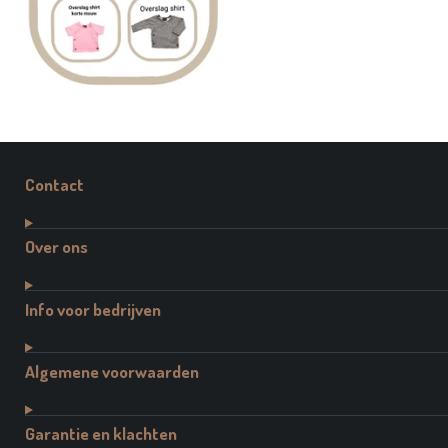
Contact
Over ons
Info voor bedrijven
Algemene voorwaarden
Garantie en klachten