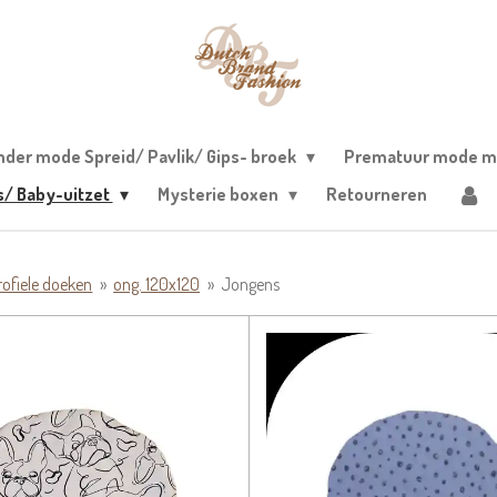
nder mode Spreid/ Pavlik/ Gips- broek
Prematuur mode m
s/ Baby-uitzet
Mysterie boxen
Retourneren
ofiele doeken
»
ong. 120x120
»
Jongens