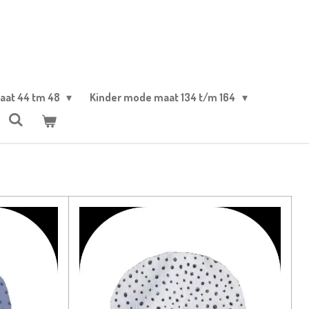
aat 44 tm 48
Kinder mode maat 134 t/m 164