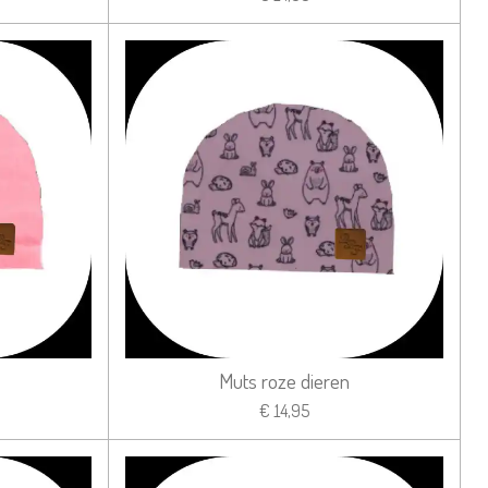
Muts roze dieren
€ 14,95