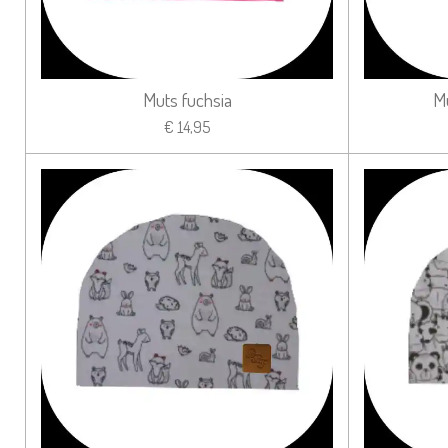
Muts fuchsia
Mu
€ 14,95