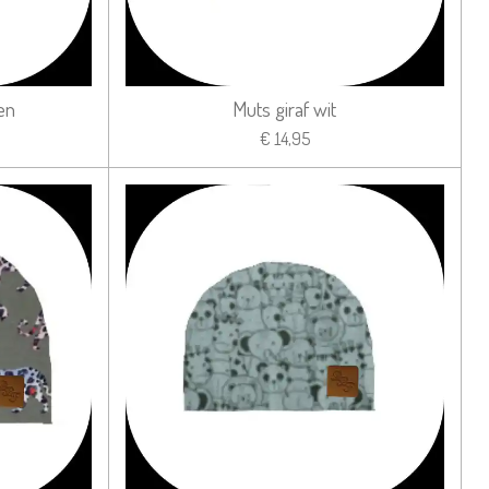
en
Muts giraf wit
€ 14,95