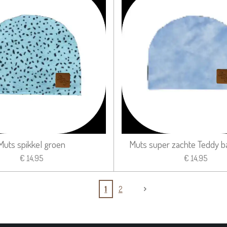
Muts spikkel groen
Muts super zachte Teddy b
€ 14,95
€ 14,95
1
2