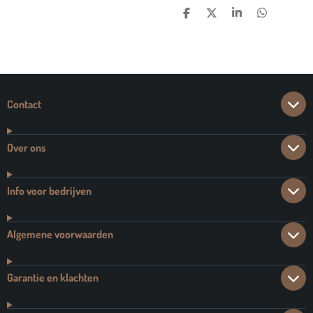
D
D
S
D
E
E
H
E
L
E
A
L
E
L
R
E
N
E
N
Contact
Over ons
Info voor bedrijven
Algemene voorwaarden
Garantie en klachten