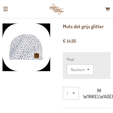
Ga
direct
naar
de
Muts dot grijs glitter
hoofdinhoud
€ 14,95
Maat
IN
WINKELWAGE