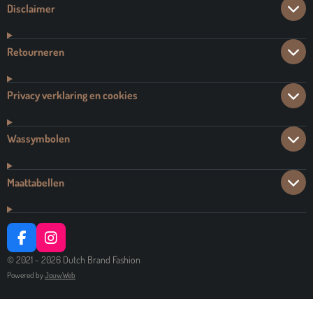
Disclaimer
Retourneren
Privacy verklaring en cookies
Wassymbolen
Maattabellen
F
I
A
N
© 2021 - 2026 Dutch Brand Fashion
C
S
Powered by
JouwWeb
E
T
B
A
O
G