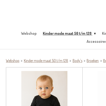
Ga
direct
naar
de
hoofdinhoud
Webshop
Kinder mode maat 50 t/m 128
Ki
Accessoire
Webshop
»
Kinder mode maat 50 t/m 128
»
Body's
»
Broeken
»
B