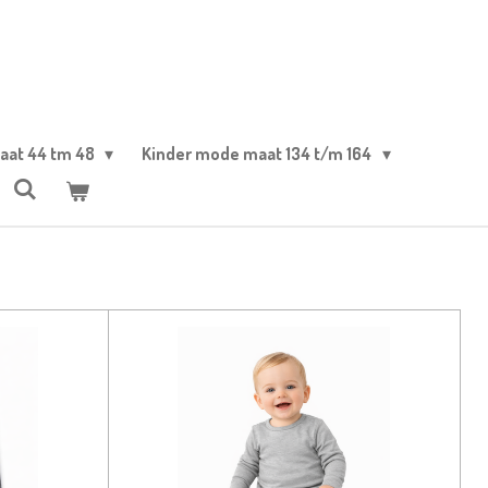
aat 44 tm 48
Kinder mode maat 134 t/m 164