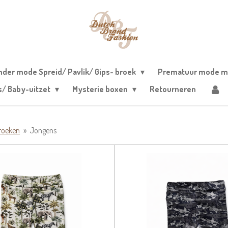
nder mode Spreid/ Pavlik/ Gips- broek
Prematuur mode m
s/ Baby-uitzet
Mysterie boxen
Retourneren
roeken
»
Jongens