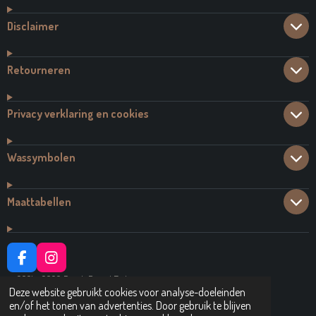
Disclaimer
Retourneren
Privacy verklaring en cookies
Wassymbolen
Maattabellen
F
I
A
N
© 2021 - 2026 Dutch Brand Fashion
C
S
Deze website gebruikt cookies voor analyse-doeleinden
Powered by
JouwWeb
E
T
en/of het tonen van advertenties. Door gebruik te blijven