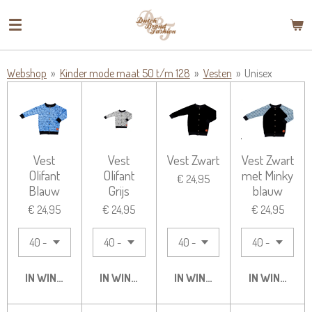
Ga
direct
naar
de
Webshop
»
Kinder mode maat 50 t/m 128
»
Vesten
»
Unisex
hoofdinhoud
Vest
Vest
Vest Zwart
Vest Zwart
Olifant
Olifant
met Minky
€ 24,95
Blauw
Grijs
blauw
€ 24,95
€ 24,95
€ 24,95
IN WINKELWAGEN
IN WINKELWAGEN
IN WINKELWAGEN
IN WINKELW