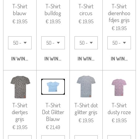
T-Shirt
T-Shirt
T-Shirt
T-Shirt
blauw
bulldog
circus
dierenhoo
fdjes grijs
€ 19,95
€ 19,95
€ 19,95
€ 19,95
IN WINKELWAGEN
IN WINKELWAGEN
IN WINKELWAGEN
IN WINKELW
T-Shirt
T-Shirt
T-Shirt dot
T-Shirt
diertjes
Dot Glitter
glitter grijs
dusty roze
grijs
Blauw
€ 19,95
€ 19,95
€ 19,95
€ 21,49