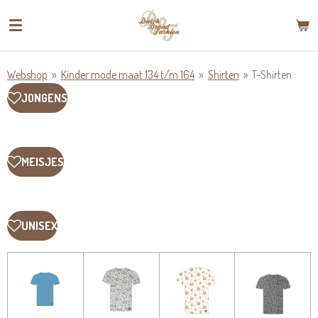
Ga
direct
naar
de
Webshop
»
Kinder mode maat 134 t/m 164
»
Shirten
»
T-Shirten
hoofdinhoud
JONGENS
MEISJES
UNISEX