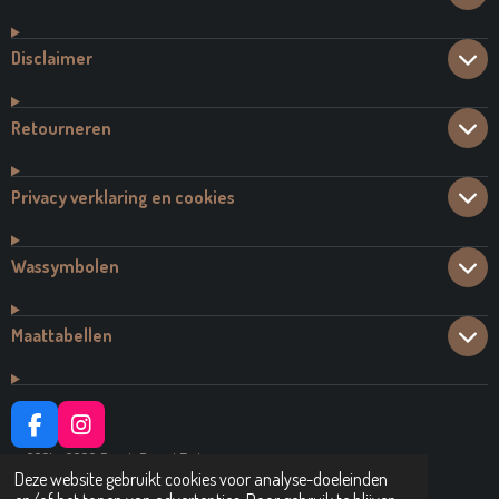
Disclaimer
Retourneren
Privacy verklaring en cookies
Wassymbolen
Maattabellen
F
I
A
N
© 2021 - 2026 Dutch Brand Fashion
C
S
Deze website gebruikt cookies voor analyse-doeleinden
Powered by
JouwWeb
E
T