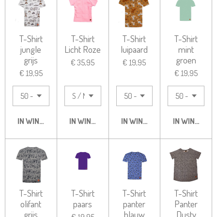
T-Shirt
T-Shirt
T-Shirt
T-Shirt
jungle
Licht Roze
luipaard
mint
grijs
groen
€ 35,95
€ 19,95
€ 19,95
€ 19,95
IN WINKELWAGEN
IN WINKELWAGEN
IN WINKELWAGEN
IN WINKELW
T-Shirt
T-Shirt
T-Shirt
T-Shirt
olifant
paars
panter
Panter
grijs
blauw
Dusty
€ 19,95