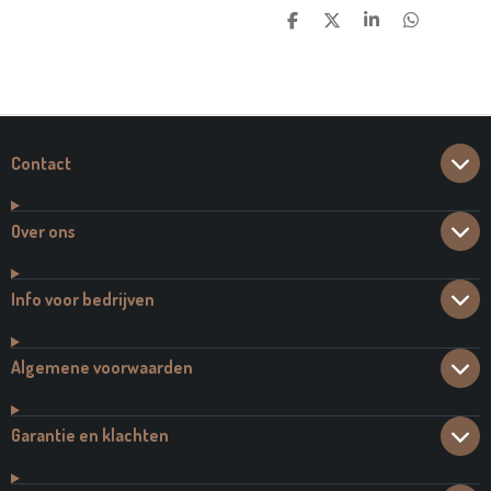
D
D
S
D
E
E
H
E
L
E
A
L
E
L
R
E
N
E
N
Contact
Over ons
Info voor bedrijven
Algemene voorwaarden
Garantie en klachten