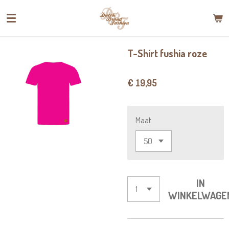
Ga
direct
naar
de
T-Shirt fushia roze
hoofdinhoud
€ 19,95
Maat
IN
WINKELWAGE