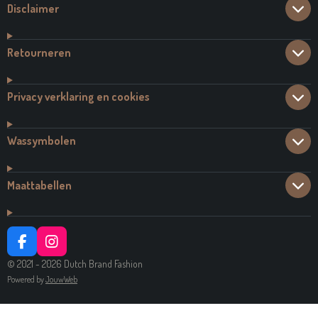
Disclaimer
Retourneren
Privacy verklaring en cookies
Wassymbolen
Maattabellen
F
I
A
N
© 2021 - 2026 Dutch Brand Fashion
C
S
Powered by
JouwWeb
E
T
B
A
O
G