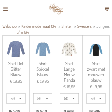
Ga
direct
naar
de
Webshop
»
Kinder mode maat 134
»
Shirten
»
Sweaters
»
Jongens
hoofdinhoud
t/m 164
Shirt Dot
Shirt
Shirt
Shirt
Glitter
Spikkel
Lange
zwart met
Blauw
Blauw
Mouw
mouwen
Panda
blauw
€ 19,95
€ 19,95
€ 19,95
€ 19,95
IN WINKELWAGEN
IN WINKELWAGEN
IN WINKELWAGEN
IN WINKELW