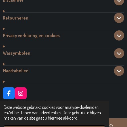
Disclaimer
Retourneren
Privacy verklaring en cookies
Wassymbolen
Maattabellen
F
I
A
N
© 2021 - 2026 Dutch Brand Fashion
C
S
Deze website gebruikt cookies voor analyse-doeleinden
Powered by
JouwWeb
E
T
en/of het tonen van advertenties. Door gebruik te blijven
B
A
maken van de site gaat u hiermee akkoord.
O
G