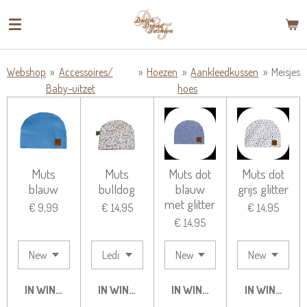
Ga
direct
naar
de
Webshop
»
Accessoires/
»
Hoezen
»
Aankleedkussen
»
Meisjes
hoofdinhoud
Baby-uitzet
hoes
Muts
Muts
Muts dot
Muts dot
blauw
bulldog
blauw
grijs glitter
met glitter
€ 9,99
€ 14,95
€ 14,95
€ 14,95
IN WINKELWAGEN
IN WINKELWAGEN
IN WINKELWAGEN
IN WINKELW