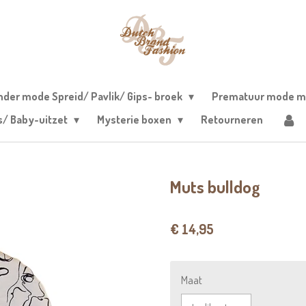
nder mode Spreid/ Pavlik/ Gips- broek
Prematuur mode m
s/ Baby-uitzet
Mysterie boxen
Retourneren
Muts bulldog
€ 14,95
Maat