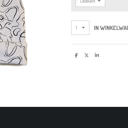
IN WINKELWA
D
D
S
E
E
H
L
E
A
E
L
R
N
E