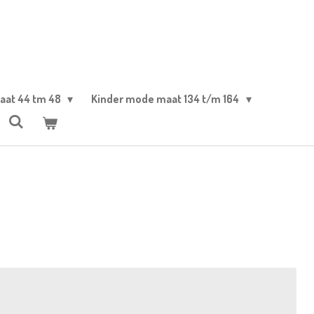
aat 44 tm 48
Kinder mode maat 134 t/m 164