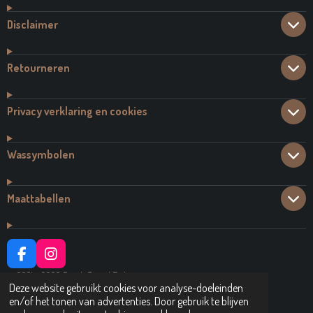
Disclaimer
Retourneren
Privacy verklaring en cookies
Wassymbolen
Maattabellen
F
I
A
N
© 2021 - 2026 Dutch Brand Fashion
C
S
Deze website gebruikt cookies voor analyse-doeleinden
Powered by
JouwWeb
E
T
en/of het tonen van advertenties. Door gebruik te blijven
B
A