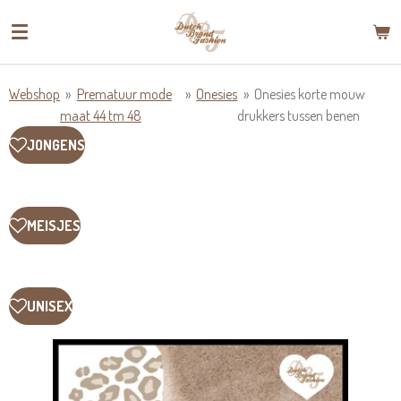
Ga
direct
naar
de
Webshop
»
Prematuur mode
»
Onesies
»
Onesies korte mouw
hoofdinhoud
maat 44 tm 48
drukkers tussen benen
JONGENS
MEISJES
UNISEX