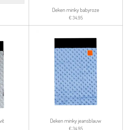
Deken minky babyroze
€ 34,95
it
Deken minky jeansblauw
€ 34,95