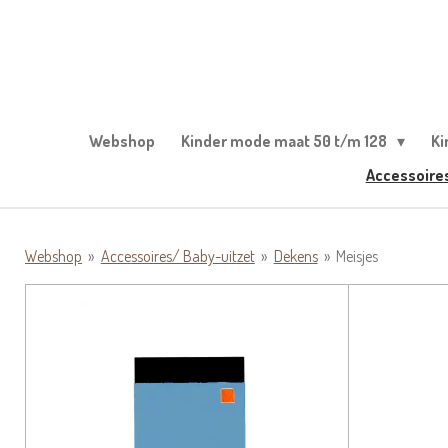
Ga
direct
naar
de
hoofdinhoud
Webshop
Kinder mode maat 50 t/m 128
Ki
Accessoire
Webshop
»
Accessoires/ Baby-uitzet
»
Dekens
»
Meisjes