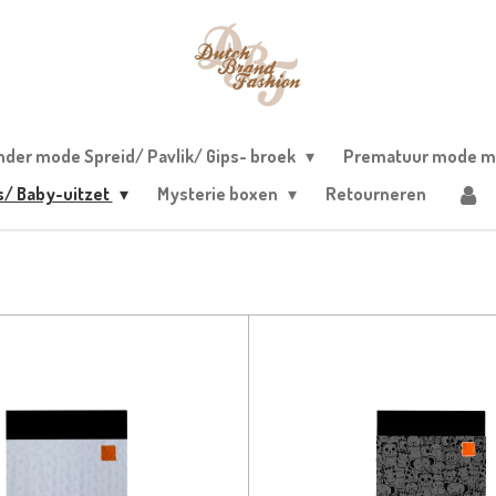
nder mode Spreid/ Pavlik/ Gips- broek
Prematuur mode m
s/ Baby-uitzet
Mysterie boxen
Retourneren