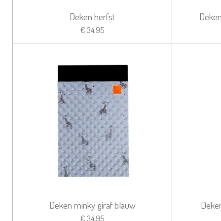
Deken herfst
Deken
€ 34,95
Deken minky giraf blauw
Deken
€ 34,95