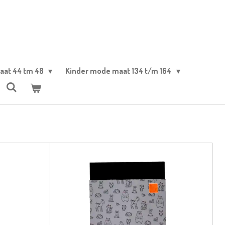
aat 44 tm 48
Kinder mode maat 134 t/m 164