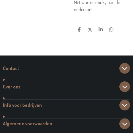
Met warme minky aan de
onderkant.
D
D
S
D
E
E
H
E
L
E
A
L
E
L
R
E
N
E
N
Contact
Over ons
Info voor bedrijven
Algemene voorwaarden