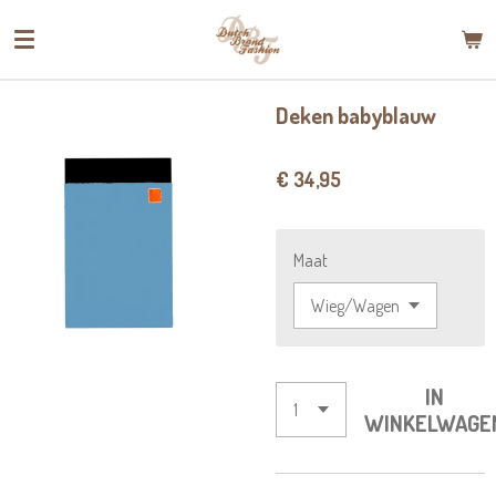
Ga
direct
naar
de
Deken babyblauw
hoofdinhoud
€ 34,95
Maat
IN
WINKELWAGE