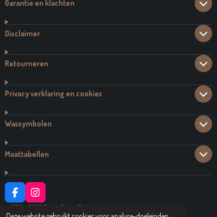
Garantie en klachten
Disclaimer
Retourneren
Privacy verklaring en cookies
Wassymbolen
Maattabellen
F
I
A
N
© 2021 - 2026 Dutch Brand Fashion
C
S
Deze website gebruikt cookies voor analyse-doeleinden