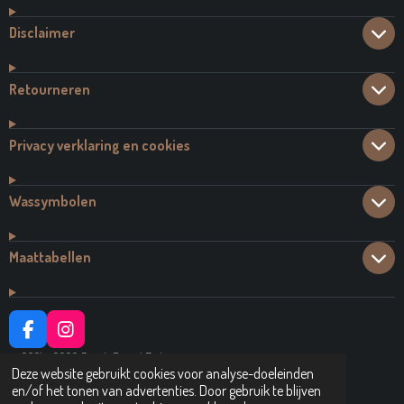
Disclaimer
Retourneren
Privacy verklaring en cookies
Wassymbolen
Maattabellen
F
I
A
N
© 2021 - 2026 Dutch Brand Fashion
C
S
Deze website gebruikt cookies voor analyse-doeleinden
Powered by
JouwWeb
E
T
en/of het tonen van advertenties. Door gebruik te blijven