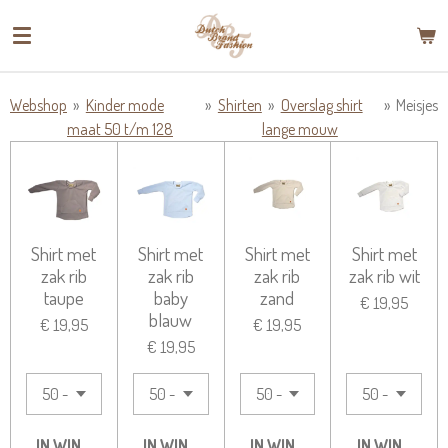
Ga
direct
naar
de
Webshop
»
Kinder mode
»
Shirten
»
Overslag shirt
»
Meisjes
hoofdinhoud
maat 50 t/m 128
lange mouw
Shirt met
Shirt met
Shirt met
Shirt met
zak rib
zak rib
zak rib
zak rib wit
taupe
baby
zand
€ 19,95
blauw
€ 19,95
€ 19,95
€ 19,95
IN WINKELWAGEN
IN WINKELWAGEN
IN WINKELWAGEN
IN WINKELW