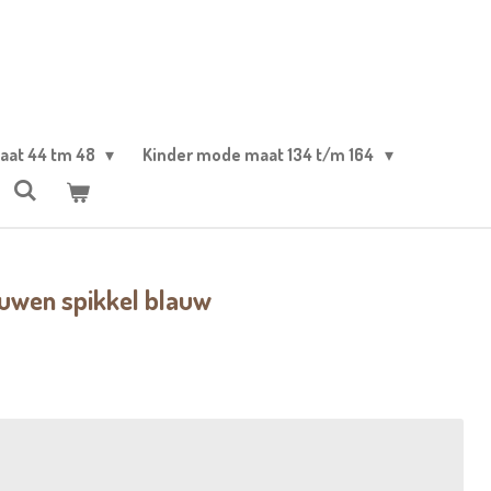
aat 44 tm 48
Kinder mode maat 134 t/m 164
uwen spikkel blauw