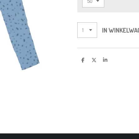
IN WINKELWA
D
D
S
E
E
H
L
E
A
E
L
R
N
E