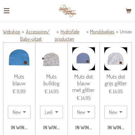
Ga
direct
naar
de
Webshop
»
Accessoires/
»
Hydrofiele
»
Monddoekjes
»
Unisex
hoofdinhoud
Baby-uitzet
producten
Muts
Muts
Muts dot
Muts dot
blauw
bulldog
blauw
grijs glitter
met glitter
€ 9,99
€ 14,95
€ 14,95
€ 14,95
IN WINKELWAGEN
IN WINKELWAGEN
IN WINKELWAGEN
IN WINKELW