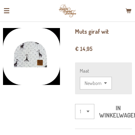
Ga
direct
naar
de
Muts giraf wit
hoofdinhoud
€ 14,95
Maat
IN
WINKELWAGE