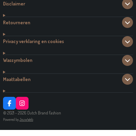
Disclaimer
Retourneren
Privacy verklaring en cookies
Wassymbolen
Maattabellen
F
I
A
N
© 2021 - 2026 Dutch Brand Fashion
C
S
Powered by
JouwWeb
E
T
B
A
O
G