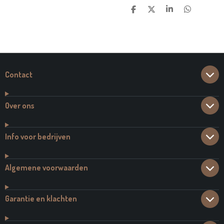
D
D
S
D
E
E
H
E
L
E
A
L
E
L
R
E
N
E
N
Contact
Over ons
Info voor bedrijven
Algemene voorwaarden
Garantie en klachten