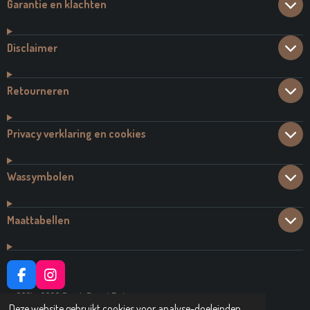
Garantie en klachten
Disclaimer
Retourneren
Privacy verklaring en cookies
Wassymbolen
Maattabellen
F
I
A
N
© 2021 - 2026 Dutch Brand Fashion
C
S
Deze website gebruikt cookies voor analyse-doeleinden