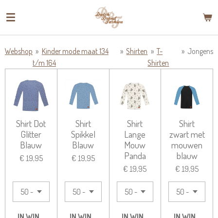
Ga
direct
naar
de
Webshop
»
Kinder mode maat 134
»
Shirten
»
T-
»
Jongens
hoofdinhoud
t/m 164
Shirten
Shirt Dot
Shirt
Shirt
Shirt
Glitter
Spikkel
Lange
zwart met
Blauw
Blauw
Mouw
mouwen
Panda
blauw
€ 19,95
€ 19,95
€ 19,95
€ 19,95
IN WINKELWAGEN
IN WINKELWAGEN
IN WINKELWAGEN
IN WINKELW