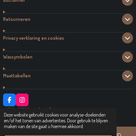
Disclaimer
Retourneren
Privacy verklaring en cookies
Wassymbolen
Maattabellen
F
I
A
N
© 2021 - 2026 Dutch Brand Fashion
C
S
Deze website gebruikt cookies voor analyse-doeleinden
Powered by
JouwWeb
E
T
en/of het tonen van advertenties. Door gebruik te blijven
B
A
maken van de site gaat u hiermee akkoord.
O
G