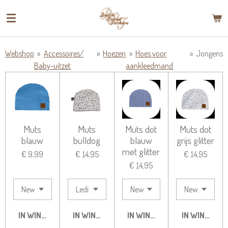
Ga
direct
naar
de
Webshop
»
Accessoires/
»
Hoezen
»
Hoes voor
»
Jongens
hoofdinhoud
Baby-uitzet
aankleedmand
Muts
Muts
Muts dot
Muts dot
blauw
bulldog
blauw
grijs glitter
met glitter
€ 9,99
€ 14,95
€ 14,95
€ 14,95
IN WINKELWAGEN
IN WINKELWAGEN
IN WINKELWAGEN
IN WINKELW