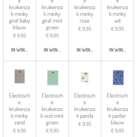
e
e
e
e
kruikenza
kruikenza
kruikenza
kruikenza
k minky
k minky
k minky
k minky
giraf baby
giraf mint
roze
wit
blauw
groen
€ 9,95
€ 9,95
€ 9,95
€ 9,95
IN WINKELWAGEN
IN WINKELWAGEN
IN WINKELWAGEN
IN WINKELW
Electrisch
Electrisch
Electrisch
Electrisch
e
e
e
e
kruikenza
kruikenza
kruikenza
kruikenza
k minky
k oud mint
k panda
k panter
zand
groen
blauw
€ 9,95
€ 9,95
€ 9,95
€ 9,95