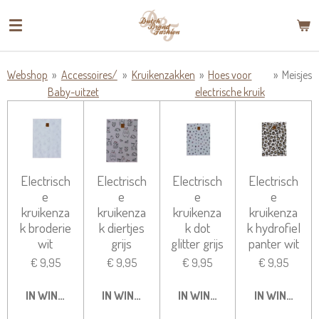
Ga
direct
naar
de
Webshop
»
Accessoires/
»
Kruikenzakken
»
Hoes voor
»
Meisjes
hoofdinhoud
Baby-uitzet
electrische kruik
Electrisch
Electrisch
Electrisch
Electrisch
e
e
e
e
kruikenza
kruikenza
kruikenza
kruikenza
k broderie
k diertjes
k dot
k hydrofiel
wit
grijs
glitter grijs
panter wit
€ 9,95
€ 9,95
€ 9,95
€ 9,95
IN WINKELWAGEN
IN WINKELWAGEN
IN WINKELWAGEN
IN WINKELW