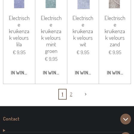
Electrisch
Electrisch
Electrisch
Electrisch
e
e
e
e
kruikenza
kruikenza
kruikenza
kruikenza
k velours
k velours
k velours
k velours
lila
mint
wit
zand
groen
€ 9,95
€ 9,95
€ 9,95
€ 9,95
IN WINKELWAGEN
IN WINKELWAGEN
IN WINKELWAGEN
IN WINKELW
1
2
Contact