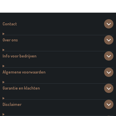
E
L
R
E
N
E
N
Contact
Over ons
Info voor bedrijven
Algemene voorwaarden
Garantie en klachten
Disclaimer