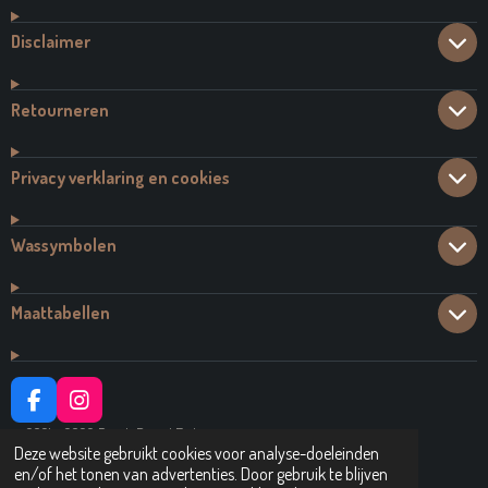
Disclaimer
Retourneren
Privacy verklaring en cookies
Wassymbolen
Maattabellen
F
I
A
N
© 2021 - 2026 Dutch Brand Fashion
C
S
Deze website gebruikt cookies voor analyse-doeleinden
Powered by
JouwWeb
E
T
en/of het tonen van advertenties. Door gebruik te blijven