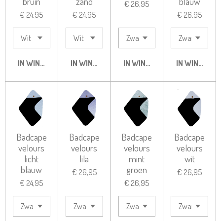
bruin
zand
blauw
€ 26,95
€ 24,95
€ 24,95
€ 26,95
IN WINKELWAGEN
IN WINKELWAGEN
IN WINKELWAGEN
IN WINKELW
Badcape
Badcape
Badcape
Badcape
velours
velours
velours
velours
licht
lila
mint
wit
blauw
groen
€ 26,95
€ 26,95
€ 24,95
€ 26,95