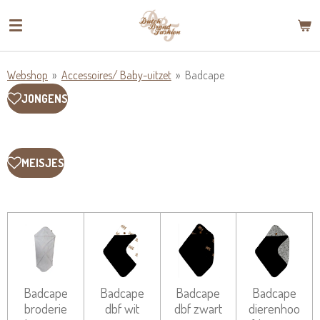
Ga
direct
naar
de
Webshop
»
Accessoires/ Baby-uitzet
»
Badcape
hoofdinhoud
JONGENS
MEISJES
Badcape
Badcape
Badcape
Badcape
broderie
dbf wit
dbf zwart
dierenhoo