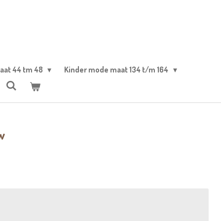
aat 44 tm 48
Kinder mode maat 134 t/m 164
w