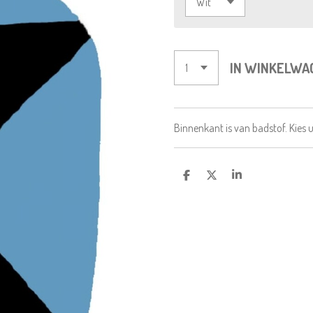
IN WINKELWA
Binnenkant is van badstof. Kies u
D
D
S
E
E
H
L
E
A
E
L
R
N
E