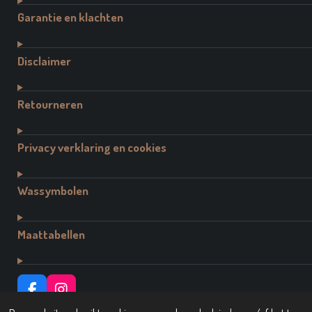
Garantie en klachten
Disclaimer
Retourneren
Privacy verklaring en cookies
Wassymbolen
Maattabellen
F
I
A
N
© 2021 - 2026 Dutch Brand Fashion