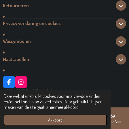
Retourneren
Privacy verklaring en cookies
Wassymbolen
Maattabellen
F
I
A
N
© 2021 - 2026 Dutch Brand Fashion
C
S
Deze website gebruikt cookies voor analyse-doeleinden
Powered by
JouwWeb
E
T
en/of het tonen van advertenties. Door gebruik te blijven
B
A
maken van de site gaat u hiermee akkoord.
O
G
O
R
Akkoord
E-mailadres
Telefoonnummer
Facebook
WhatsApp
K
A
M