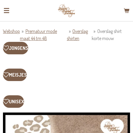
Ga
direct
naar
de
Webshop
»
Prematuur mode
»
Overslag
»
Overslag shirt
hoofdinhoud
maat 44 tm 48
shirten
korte mouw
JONGENS
MEISJES
UNISEX