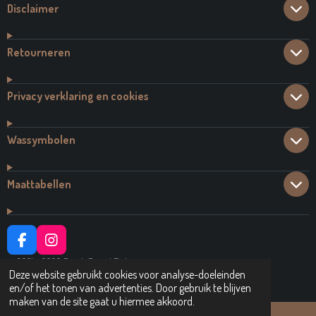
Disclaimer
Retourneren
Privacy verklaring en cookies
Wassymbolen
Maattabellen
F
I
A
N
© 2021 - 2026 Dutch Brand Fashion
C
S
Deze website gebruikt cookies voor analyse-doeleinden
Powered by
JouwWeb
E
T
en/of het tonen van advertenties. Door gebruik te blijven
B
A
maken van de site gaat u hiermee akkoord.
O
G