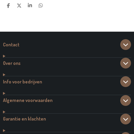
D
D
S
D
E
E
H
E
L
E
A
L
E
L
R
E
N
E
N
Contact
Over ons
Info voor bedrijven
Algemene voorwaarden
Garantie en klachten