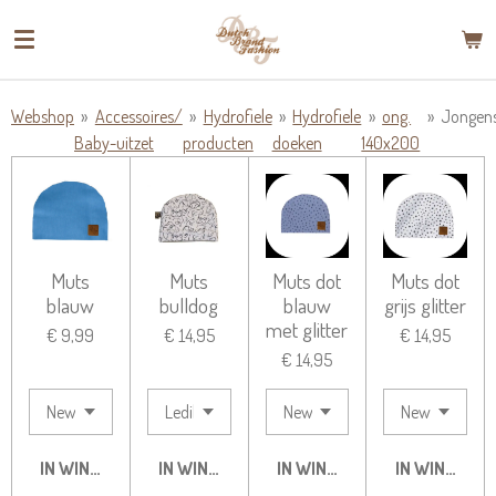
Ga
direct
naar
de
Webshop
»
Accessoires/
»
Hydrofiele
»
Hydrofiele
»
ong.
»
Jongen
hoofdinhoud
Baby-uitzet
producten
doeken
140x200
Muts
Muts
Muts dot
Muts dot
blauw
bulldog
blauw
grijs glitter
met glitter
€ 9,99
€ 14,95
€ 14,95
€ 14,95
IN WINKELWAGEN
IN WINKELWAGEN
IN WINKELWAGEN
IN WINKELW