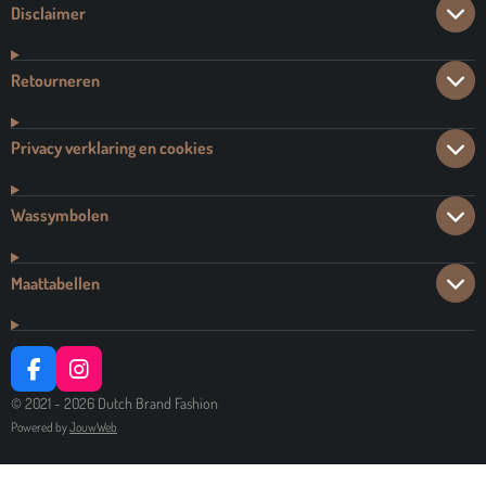
Disclaimer
Retourneren
Privacy verklaring en cookies
Wassymbolen
Maattabellen
F
I
A
N
© 2021 - 2026 Dutch Brand Fashion
C
S
Powered by
JouwWeb
E
T
B
A
O
G