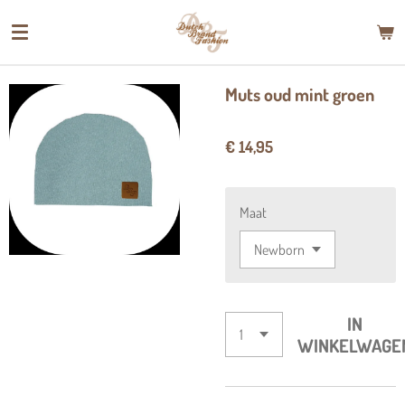
Ga
direct
naar
de
Muts oud mint groen
hoofdinhoud
€ 14,95
Maat
IN
WINKELWAGE