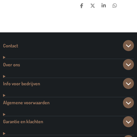
D
D
S
D
E
E
H
E
L
E
A
L
E
L
R
E
N
E
N
Contact
Over ons
Info voor bedrijven
Algemene voorwaarden
Garantie en klachten