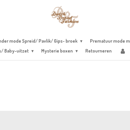
nder mode Spreid/ Pavlik/ Gips- broek
Prematuur mode m
s/ Baby-uitzet
Mysterie boxen
Retourneren