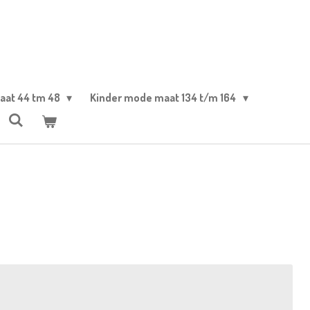
aat 44 tm 48
Kinder mode maat 134 t/m 164