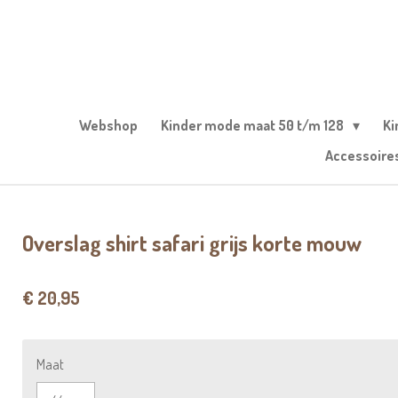
Ga
direct
naar
de
hoofdinhoud
Webshop
Kinder mode maat 50 t/m 128
Ki
Accessoire
Overslag shirt safari grijs korte mouw
€ 20,95
Maat