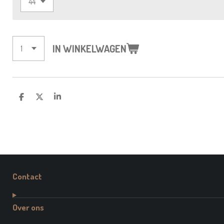
IN WINKELWAGEN
D
D
S
E
E
H
L
E
A
E
L
R
N
E
Contact
Over ons