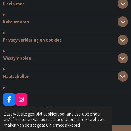
Disclaimer
Retourneren
Privacy verklaring en cookies
Wassymbolen
Maattabellen
F
I
A
N
© 2021 - 2026 Dutch Brand Fashion
C
S
Deze website gebruikt cookies voor analyse-doeleinden
Powered by
JouwWeb
E
T
en/of het tonen van advertenties. Door gebruik te blijven
B
A
maken van de site gaat u hiermee akkoord.
O
G