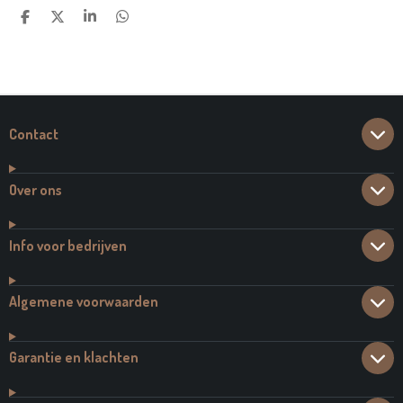
D
D
S
D
E
E
H
E
L
E
A
L
E
L
R
E
N
E
N
Contact
Over ons
Info voor bedrijven
Algemene voorwaarden
Garantie en klachten