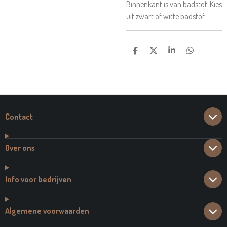
Binnenkant is van badstof. Kies
uit zwart of witte badstof.
D
D
S
D
E
E
H
E
L
E
A
L
E
L
R
E
N
E
N
Contact
Over ons
Info voor bedrijven
Algemene voorwaarden