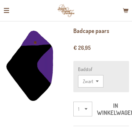
Ga
direct
naar
de
Badcape paars
hoofdinhoud
€ 26,95
Badstof
IN
WINKELWAGE