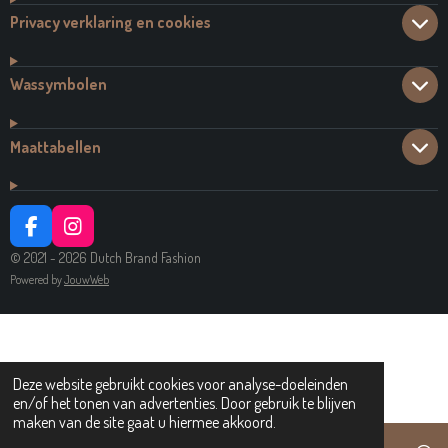
Privacy verklaring en cookies
Wassymbolen
Maattabellen
F
I
A
N
© 2021 - 2026 Dutch Brand Fashion
C
S
Powered by
JouwWeb
E
T
B
A
O
G
O
R
K
A
Deze website gebruikt cookies voor analyse-doeleinden
M
en/of het tonen van advertenties. Door gebruik te blijven
maken van de site gaat u hiermee akkoord.