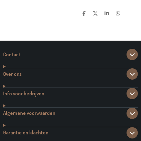
D
D
S
D
E
E
H
E
L
E
A
L
E
L
R
E
N
E
N
Contact
Over ons
Info voor bedrijven
Algemene voorwaarden
Garantie en klachten