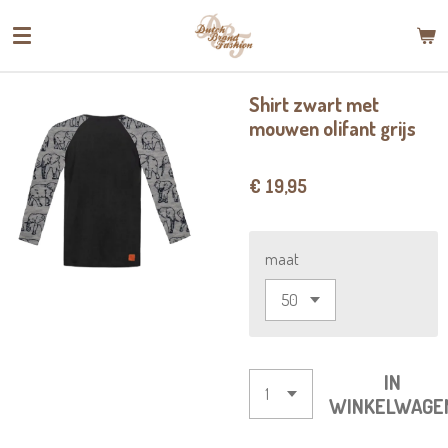
Ga
direct
naar
de
Shirt zwart met
hoofdinhoud
mouwen olifant grijs
€ 19,95
maat
IN
WINKELWAGE