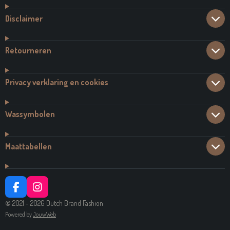
Disclaimer
Retourneren
Privacy verklaring en cookies
Wassymbolen
Maattabellen
F
I
A
N
© 2021 - 2026 Dutch Brand Fashion
C
S
Powered by
JouwWeb
E
T
B
A