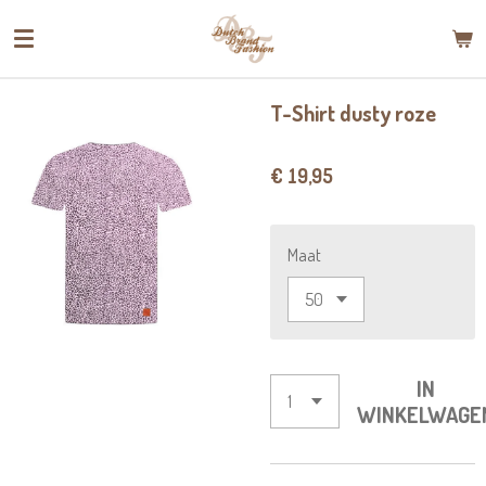
Ga
direct
naar
de
T-Shirt dusty roze
hoofdinhoud
€ 19,95
Maat
IN
WINKELWAGE