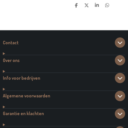
D
D
S
D
E
E
H
E
L
E
A
L
E
L
R
E
N
E
N
Contact
Over ons
Info voor bedrijven
Algemene voorwaarden
Garantie en klachten