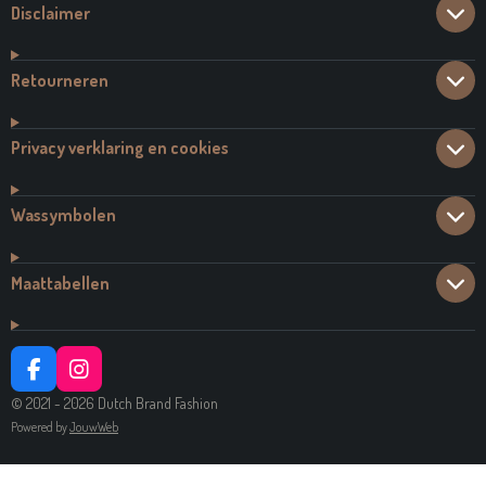
Disclaimer
Retourneren
Privacy verklaring en cookies
Wassymbolen
Maattabellen
F
I
A
N
© 2021 - 2026 Dutch Brand Fashion
C
S
Powered by
JouwWeb
E
T
B
A
O
G