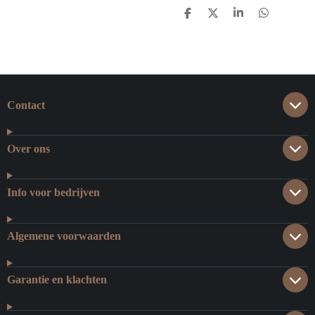
D
D
S
D
E
E
H
E
L
E
A
L
E
L
R
E
N
E
N
Contact
Over ons
Info voor bedrijven
Algemene voorwaarden
Garantie en klachten