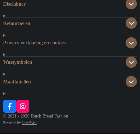
Disclaimer
Retourneren
Privacy verklaring en cookies
Wassymbolen
Maattabellen
F
I
A
N
© 2021 - 2026 Dutch Brand Fashion
C
S
Powered by
JouwWeb
E
T
B
A
O
G