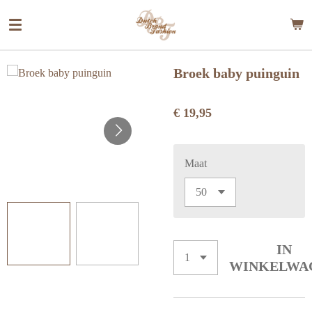
Ga
direct
naar
de
Broek baby puinguin
hoofdinhoud
€ 19,95
Maat
IN
WINKELWA